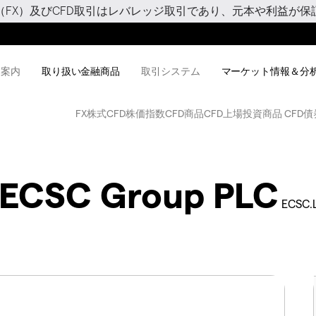
（FX）及びCFD取引はレバレッジ取引であり、元本や利益が保
用案内
取り扱い金融商品
取引システム
マーケット情報＆分
FX
株式CFD
株価指数CFD
商品CFD
上場投資商品 CFD
債
ECSC Group PLC
ECSC.