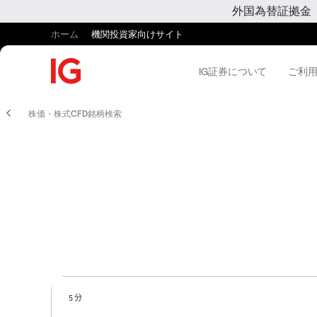
外国為替証拠金
ホーム
機関投資家向けサイト
IG証券について
ご利
株価・株式CFD銘柄検索
5 分