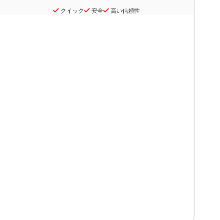
クイック
安全
高い信頼性