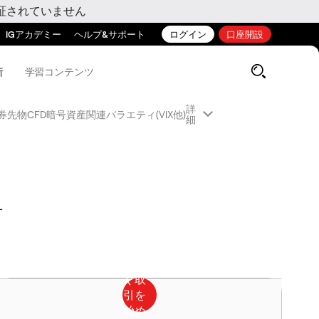
証されていません
IGアカデミー
ヘルプ&サポート
ログイン
口座開設
析
学習コンテンツ
詳
券先物CFD
暗号資産関連
バラエティ(VIX他)
細
L