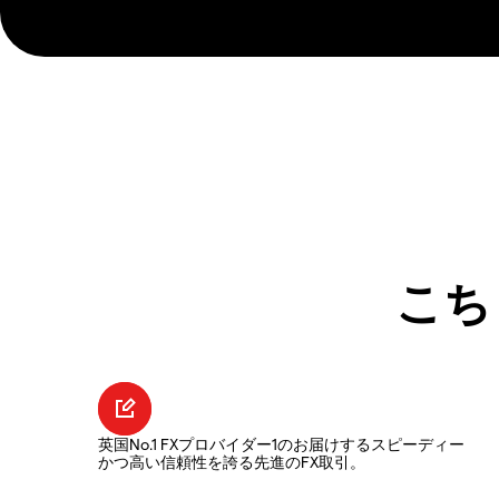
こち
英国No.1 FXプロバイダー1のお届けするスピーディー
かつ高い信頼性を誇る先進のFX取引。