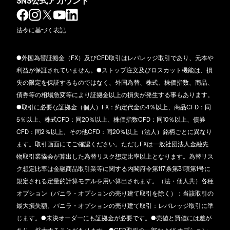
SNS公式アカウント
法令に基づく表記
●外国為替証拠金（FX）及びCFD取引はレバレッジ取引であり、元本や
利益が保証されていません。●ストップ注文及びロスカット機能は、損
失の限定を保証するものではなく、外国為替、株式、株価指数、商品、
債券等の相場急変等により証拠金以上の損失が発生する事もあります。
●取引に必要な証拠金（個人）FX：約定代金の4％以上、商品CFD：同
5％以上、株式CFD：同20％以上、株価指数CFD：同10％以上、債券
CFD：同2％以上、その他CFD：同20％以上（法人）銘柄ごとに異なり
ます。取引画面にてご確認ください。ただしFXは一般社団法人金融先
物取引業協会が算出した為替リスク想定比率以上となります。為替リス
ク想定比率は金融商品取引業等に関する内閣府令第117条第31項第1号に
規定される定量的計算モデルを用い算出されます。（法・個人共）各種
オプション（バニラ・オプションの売り建て取引を除く）：当該取引の
最大損失額。バニラ・オプションの売り建て取引：レバレッジ取引に準
じます。●未決オーダーにも証拠金が必要です。●売値と買値には差が