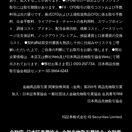
あり、拡大することがあります。●CFD取引の一部および オプション
取引には取引期限があります。●FX・CFD取引の取引コストおよび手数
料等は次の通りです。株式CFDおよび上場投資商品CFDに係る取引手数
料、出金手数料、ライブデータ・チャートの各利用料、スワップポイン
ト、調達コスト、アドオン、配当金相当額、借株コスト、ノースリッペ
ージ注文保証料、ノックアウトプレミアム。損益通貨と口座通貨の交換
コスト。 ●契約締結前交付書面を熟読し十分に仕組みやリスクをご理
解いただいた上で、ご自身の判断にてお取引をお願い致します。●弊社
企業情報は、本店又は弊社Web及び日本商品先物取引協会Webにて開
示されております。●弊社お客さま窓口 0120-257-734、日本商品先物
取引協会相談センター 03-3664-6243
金融商品取引業 関東財務局長（金商）第255号 商品先物取引業
加入：日本証券業協会 一般社団法人金融先物取引業協会 会員番号1168
日本商品先物取引協会
IG証券株式会社 IG Securities Limited.