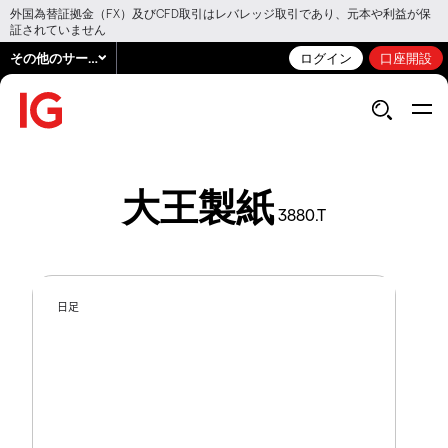
外国為替証拠金（FX）及びCFD取引はレバレッジ取引であり、元本や利益が保
証されていません
その他のサービス
ログイン
口座開設
大王製紙
3880.T
日足