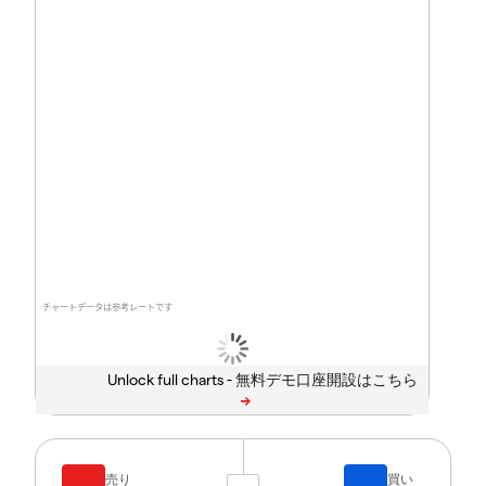
チャートデータは参考レートです
Unlock full charts -
売り
買い