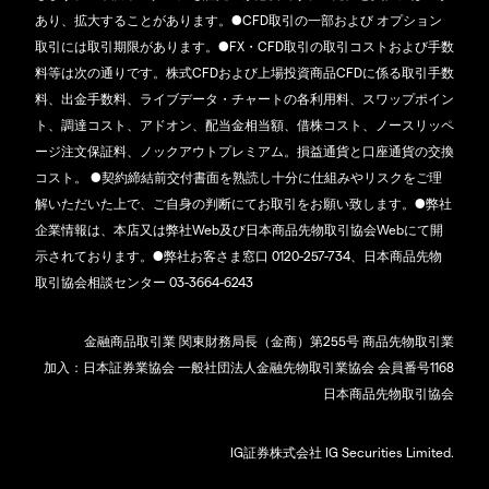
あり、拡大することがあります。●CFD取引の一部および オプション
取引には取引期限があります。●FX・CFD取引の取引コストおよび手数
料等は次の通りです。株式CFDおよび上場投資商品CFDに係る取引手数
料、出金手数料、ライブデータ・チャートの各利用料、スワップポイン
ト、調達コスト、アドオン、配当金相当額、借株コスト、ノースリッペ
ージ注文保証料、ノックアウトプレミアム。損益通貨と口座通貨の交換
コスト。 ●契約締結前交付書面を熟読し十分に仕組みやリスクをご理
解いただいた上で、ご自身の判断にてお取引をお願い致します。●弊社
企業情報は、本店又は弊社Web及び日本商品先物取引協会Webにて開
示されております。●弊社お客さま窓口 0120-257-734、日本商品先物
取引協会相談センター 03-3664-6243
金融商品取引業 関東財務局長（金商）第255号 商品先物取引業
加入：日本証券業協会 一般社団法人金融先物取引業協会 会員番号1168
日本商品先物取引協会
IG証券株式会社 IG Securities Limited.