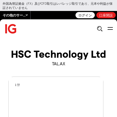
外国為替証拠金（FX）及びCFD取引はレバレッジ取引であり、元本や利益が保
証されていません
その他のサービス
ログイン
口座開設
HSC Technology Ltd
TAL.AX
1 分