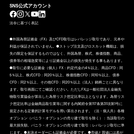
SNS公式アカウント
法令に基づく表記
●外国為替証拠金（FX）及びCFD取引はレバレッジ取引であり、元本や
利益が保証されていません。●ストップ注文及びロスカット機能は、損
失の限定を保証するものではなく、外国為替、株式、株価指数、商品、
債券等の相場急変等により証拠金以上の損失が発生する事もあります。
●取引に必要な証拠金（個人）FX：約定代金の4％以上、商品CFD：同
5％以上、株式CFD：同20％以上、株価指数CFD：同10％以上、債券
CFD：同2％以上、その他CFD：同20％以上（法人）銘柄ごとに異なり
ます。取引画面にてご確認ください。ただしFXは一般社団法人金融先
物取引業協会が算出した為替リスク想定比率以上となります。為替リス
ク想定比率は金融商品取引業等に関する内閣府令第117条第31項第1号に
規定される定量的計算モデルを用い算出されます。（法・個人共）各種
オプション（バニラ・オプションの売り建て取引を除く）：当該取引の
最大損失額。バニラ・オプションの売り建て取引：レバレッジ取引に準
じます。●未決オーダーにも証拠金が必要です。●売値と買値には差が