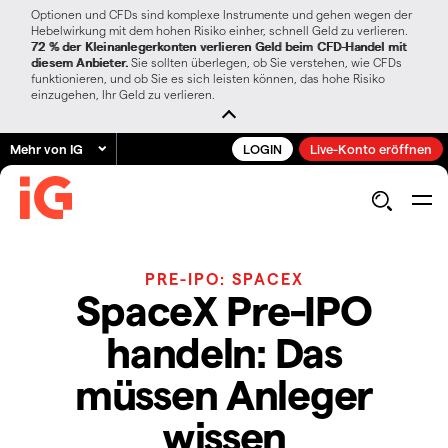
Optionen und CFDs sind komplexe Instrumente und gehen wegen der
Hebelwirkung mit dem hohen Risiko einher, schnell Geld zu verlieren.
72 % der Kleinanlegerkonten verlieren Geld beim CFD-Handel mit
diesem Anbieter.
Sie sollten überlegen, ob Sie verstehen, wie CFDs
funktionieren, und ob Sie es sich leisten können, das hohe Risiko
einzugehen, Ihr Geld zu verlieren.
Mehr von IG
LOGIN
Live-Konto eröffnen
PRE-IPO: SPACEX
SpaceX Pre-IPO
handeln: Das
müssen Anleger
wissen