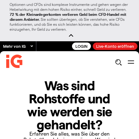
Optionen und CFDs sind komplexe Instrumente und gehen wegen der
Hebelwirkung mit dem hohen Risiko einher, schnell Geld zu verlieren.
72 % der Kleinanlegerkonten verlieren Geld beim CFD-Handel mit
diesem Anbieter.
Sie sollten überlegen, ob Sie verstehen, wie CFDs
funktionieren, und ob Sie es sich leisten können, das hohe Risiko
einzugehen, Ihr Geld zu verlieren.
Mehr von IG
LOGIN
Live-Konto eröffnen
Was sind
Rohstoffe und
wie werden sie
gehandelt?
Erfahren Sie alles, was Sie über den