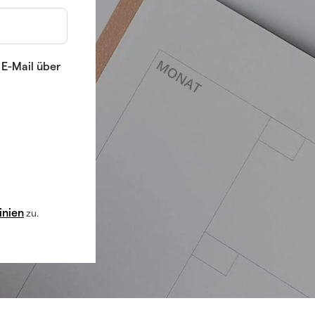
 E-Mail über
inien
zu.