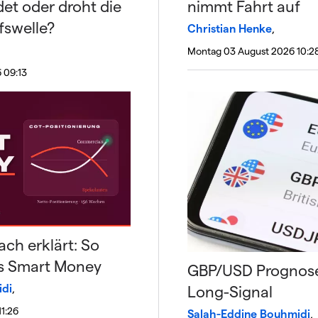
et oder droht die
nimmt Fahrt auf
fswelle?
Christian Henke
,
Montag 03 August 2026 10:2
 09:13
ch erklärt: So
as Smart Money
GBP/USD Prognose
idi
,
Long-Signal
11:26
Salah-Eddine Bouhmidi
,