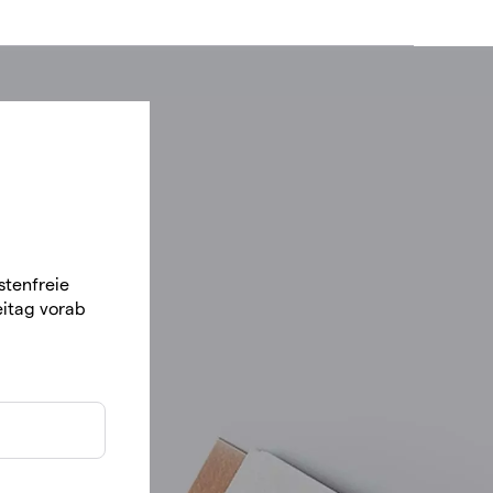
stenfreie
itag vorab