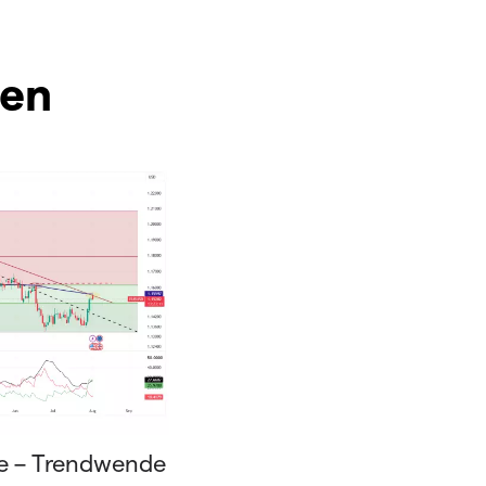
ten
e – Trendwende