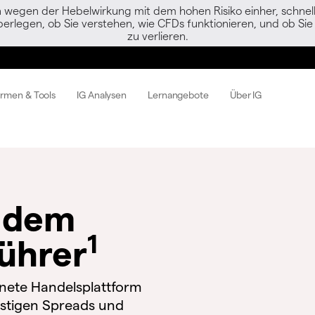
egen der Hebelwirkung mit dem hohen Risiko einher, schnell 
berlegen, ob Sie verstehen, wie CFDs funktionieren, und ob Sie 
zu verlieren.
ormen & Tools
IG Analysen
Lernangebote
Über IG
t dem
1
ührer
nete Handelsplattform
nstigen Spreads und