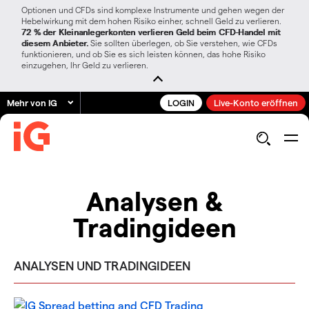
Optionen und CFDs sind komplexe Instrumente und gehen wegen der
Hebelwirkung mit dem hohen Risiko einher, schnell Geld zu verlieren.
72 % der Kleinanlegerkonten verlieren Geld beim CFD-Handel mit
diesem Anbieter.
Sie sollten überlegen, ob Sie verstehen, wie CFDs
funktionieren, und ob Sie es sich leisten können, das hohe Risiko
einzugehen, Ihr Geld zu verlieren.
Mehr von IG
LOGIN
Live-Konto eröffnen
Analysen &
Tradingideen
ANALYSEN UND TRADINGIDEEN