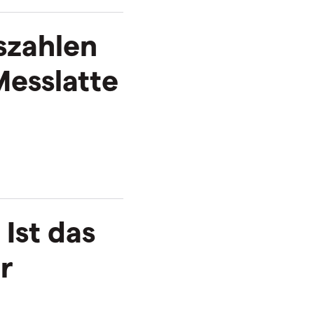
szahlen
Messlatte
 Ist das
r