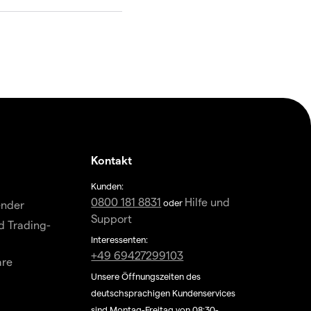
Kontakt
Kunden:
0800 181 8831
Hilfe und
oder
ender
Support
d Trading-
Interessenten:
+49 69427299103
are
Unsere Öffnungszeiten des
deutschsprachigen Kundenservices
sind Montag-Freitag von 08:30-