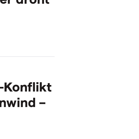
-Konflikt
enwind –