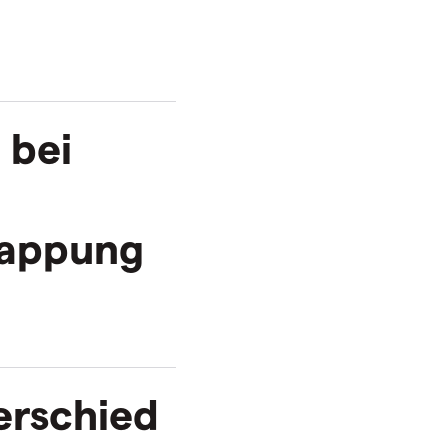
 bei
nappung
erschied