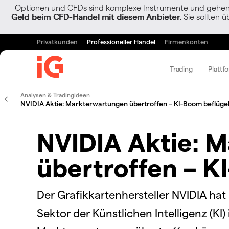
Optionen und CFDs sind komplexe Instrumente und gehen w
Geld beim CFD-Handel mit diesem Anbieter.
Sie sollten ü
Privatkunden
Professioneller Handel
Firmenkonten
Trading
Plattf
Analysen & Tradingideen
NVIDIA Aktie: Markterwartungen übertroffen – KI-Boom beflügel
NVIDIA Aktie: 
übertroffen – K
Der Grafikkartenhersteller NVIDIA h
Sektor der Künstlichen Intelligenz (KI