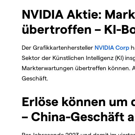
NVIDIA Aktie: Mar
übertroffen – KI-B
Der Grafikkartenhersteller
NVIDIA Corp
h
Sektor der Künstlichen Intelligenz (KI) i
Markterwartungen übertreffen können. A
Geschäft.
Erlöse können um 
– China-Geschäft 
Per Jahresende 2023 und damit im vierten 