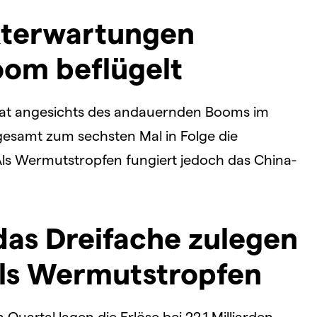
kterwartungen
oom beflügelt
at angesichts des andauernden Booms im
nsgesamt zum sechsten Mal in Folge die
ls Wermutstropfen fungiert jedoch das China-
das Dreifache zulegen
als Wermutstropfen
Quartal lagen die Erlöse bei 22,1 Milliarden