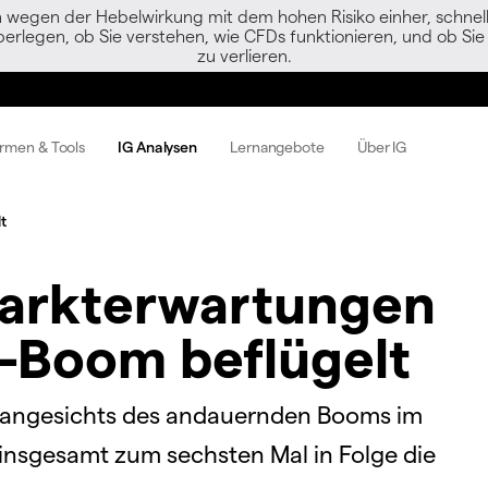
egen der Hebelwirkung mit dem hohen Risiko einher, schnell 
berlegen, ob Sie verstehen, wie CFDs funktionieren, und ob Sie 
zu verlieren.
ormen & Tools
IG Analysen
Lernangebote
Über IG
t
Markterwartungen
I-Boom beflügelt
at angesichts des andauernden Booms im
) insgesamt zum sechsten Mal in Folge die