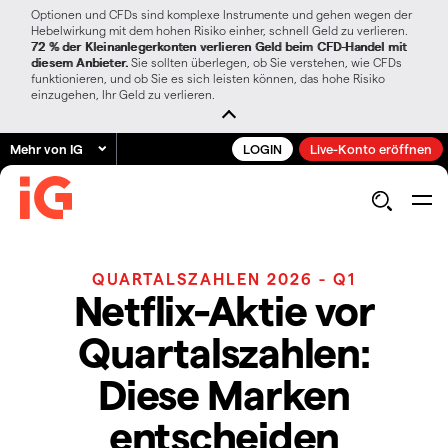
Optionen und CFDs sind komplexe Instrumente und gehen wegen der
Hebelwirkung mit dem hohen Risiko einher, schnell Geld zu verlieren.
72 % der Kleinanlegerkonten verlieren Geld beim CFD-Handel mit
diesem Anbieter.
Sie sollten überlegen, ob Sie verstehen, wie CFDs
funktionieren, und ob Sie es sich leisten können, das hohe Risiko
einzugehen, Ihr Geld zu verlieren.
Mehr von IG
LOGIN
Live-Konto eröffnen
QUARTALSZAHLEN 2026 - Q1
Netflix-Aktie vor
Quartalszahlen:
Diese Marken
entscheiden