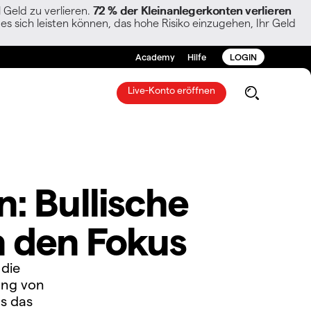
Geld zu verlieren.
72 % der Kleinanlegerkonten verlieren
es sich leisten können, das hohe Risiko einzugehen, Ihr Geld
Academy
Hilfe
LOGIN
Live-Konto eröffnen
: Bullische
in den Fokus
 die
ung von
s das