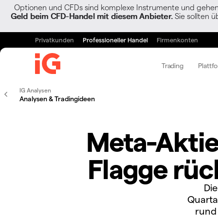
Optionen und CFDs sind komplexe Instrumente und gehen w
Geld beim CFD-Handel mit diesem Anbieter.
Sie sollten ü
Privatkunden
Professioneller Handel
Firmenkonten
Trading
Plattf
IG Analysen
Analysen & Tradingideen
Meta-Aktie
Flagge rück
Die
Quarta
rund