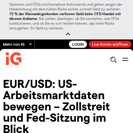
Optionen und CFDs sind komplexe Instrumente und gehen wegen der
Hebelwirkung mit dem hohen Risiko einher, schnell Geld zu verlieren.
72 % der Kleinanlegerkonten verlieren Geld beim CFD-Handel mit
diesem Anbieter.
Sie sollten überlegen, ob Sie verstehen, wie CFDs
funktionieren, und ob Sie es sich leisten können, das hohe Risiko
einzugehen, Ihr Geld zu verlieren.
Mehr von IG
LOGIN
Live-Konto eröffnen
EUR/USD: US-
Arbeitsmarktdaten
bewegen – Zollstreit
und Fed-Sitzung im
Blick