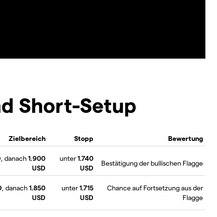
d Short-Setup
Zielbereich
Stopp
Bewertung
D
, danach
1.900
unter
1.740
Bestätigung der bullischen Flagge
USD
USD
D
, danach
1.850
unter
1.715
Chance auf Fortsetzung aus der
USD
USD
Flagge