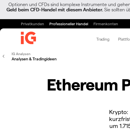
Optionen und CFDs sind komplexe Instrumente und gehen w
Geld beim CFD-Handel mit diesem Anbieter.
Sie sollten ü
Privatkunden
Professioneller Handel
Firmenkonten
Trading
Plattf
IG Analysen
Analysen & Tradingideen
Ethereum Pr
Krypto:
kurzfri
um 1.71