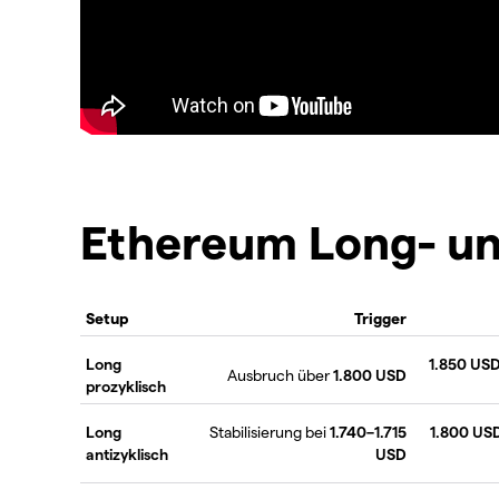
Ethereum Long- un
Setup
Trigger
Long
1.850 US
Ausbruch über
1.800 USD
prozyklisch
Long
Stabilisierung bei
1.740–1.715
1.800 US
antizyklisch
USD