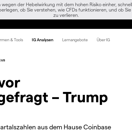
egen der Hebelwirkung mit dem hohen Risiko einher, schnell 
berlegen, ob Sie verstehen, wie CFDs funktionieren, und ob Sie 
zu verlieren.
ormen & Tools
IG Analysen
Lernangebote
Über IG
kus
vor
gefragt – Trump
Quartalszahlen aus dem Hause Coinbase