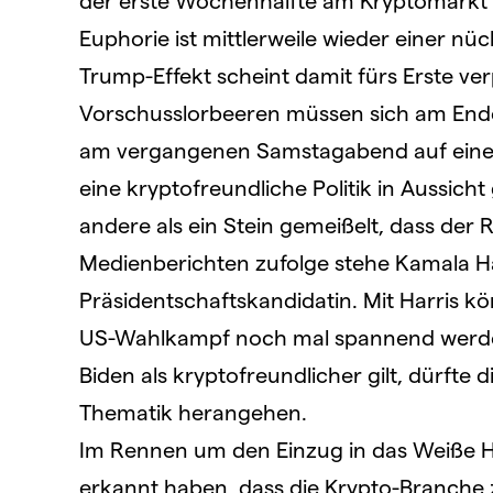
der erste Wochenhälfte am Kryptomarkt n
Euphorie ist mittlerweile wieder einer n
Trump-Effekt scheint damit fürs Erste verp
Vorschusslorbeeren müssen sich am End
am vergangenen Samstagabend auf einer 
eine kryptofreundliche Politik in Aussicht 
andere als ein Stein gemeißelt, dass der
Medienberichten zufolge stehe Kamala Harr
Präsidentschaftskandidatin. Mit Harris k
US-Wahlkampf noch mal spannend werden
Biden als kryptofreundlicher gilt, dürfte
Thematik herangehen.
Im Rennen um den Einzug in das Weiße Ha
erkannt haben, dass die Krypto-Branche z