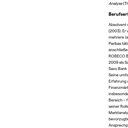
Analyse
(Th
Berufser
Absolvent
(2003). Er
mehrere Ja
Paribas täti
anschließe
ROBECO Ba
2009 als S
Saxo Bank 
Seine umf
Erfahrung 
Finanzmär
insbesonde
Bereich – 
seiner Roll
Marktanalys
bevorzugt
Ansprechp