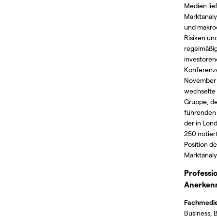
Medien lief
Marktanaly
und makro
Risiken un
regelmäßig
investoren
Konferenze
November
wechselte 
Gruppe, d
führenden
der in Lon
250 notiert
Position de
Marktanal
Professi
Anerken
Fachmedie
Business, 