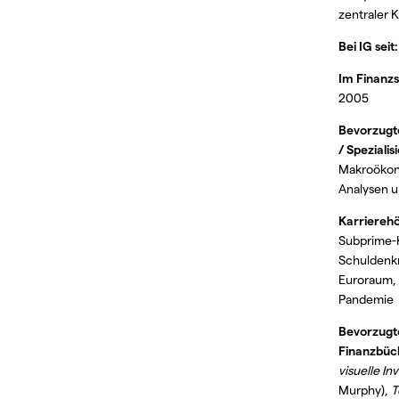
zentraler 
Bei IG seit:
Im Finanzs
2005
Bevorzugte
/ Spezialis
Makroöko
Analysen 
Karriereh
Subprime-K
Schuldenkr
Euroraum,
Pandemie
Bevorzugt
Finanzbüc
visuelle In
Murphy),
T