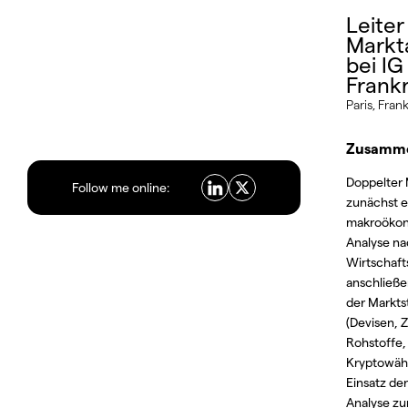
Leiter
Markt
bei IG
Frank
Paris, Fran
Zusamme
Doppelter 
Follow me online:
zunächst e
makroöko
Analyse n
Wirtschaft
anschließe
der Markts
(Devisen, Z
Rohstoffe,
Kryptowäh
Einsatz de
Analyse zur