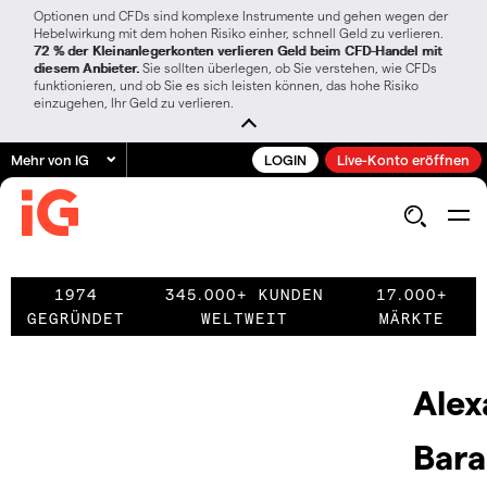
Optionen und CFDs sind komplexe Instrumente und gehen wegen der
Hebelwirkung mit dem hohen Risiko einher, schnell Geld zu verlieren.
72 % der Kleinanlegerkonten verlieren Geld beim CFD-Handel mit
diesem Anbieter.
Sie sollten überlegen, ob Sie verstehen, wie CFDs
funktionieren, und ob Sie es sich leisten können, das hohe Risiko
einzugehen, Ihr Geld zu verlieren.
Mehr von IG
LOGIN
Live-Konto eröffnen
1974
345.000+ KUNDEN
17.000+
GEGRÜNDET
WELTWEIT
MÄRKTE
Alex
Bar