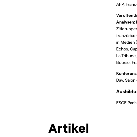
AFP, Fran
Veröffentl
Analysen:
Zitierungen
französisc
in Medien (
Echos, Capi
La Tribune
Bourse, Fr
Konferenz
Day, Salon
Ausbild
ESCE Paris
Artikel