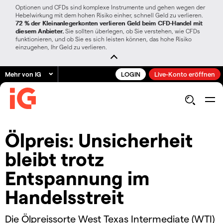
Optionen und CFDs sind komplexe Instrumente und gehen wegen der
Hebelwirkung mit dem hohen Risiko einher, schnell Geld zu verlieren.
72 % der Kleinanlegerkonten verlieren Geld beim CFD-Handel mit
diesem Anbieter.
Sie sollten überlegen, ob Sie verstehen, wie CFDs
funktionieren, und ob Sie es sich leisten können, das hohe Risiko
einzugehen, Ihr Geld zu verlieren.
Mehr von IG
LOGIN
Live-Konto eröffnen
Ölpreis: Unsicherheit
bleibt trotz
Entspannung im
Handelsstreit
Die Ölpreissorte West Texas Intermediate (WTI)