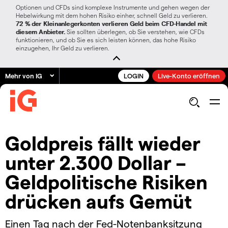
Optionen und CFDs sind komplexe Instrumente und gehen wegen der
Hebelwirkung mit dem hohen Risiko einher, schnell Geld zu verlieren.
72 % der Kleinanlegerkonten verlieren Geld beim CFD-Handel mit
diesem Anbieter.
Sie sollten überlegen, ob Sie verstehen, wie CFDs
funktionieren, und ob Sie es sich leisten können, das hohe Risiko
einzugehen, Ihr Geld zu verlieren.
Mehr von IG
LOGIN
Live-Konto eröffnen
Goldpreis fällt wieder
unter 2.300 Dollar –
Geldpolitische Risiken
drücken aufs Gemüt
Einen Tag nach der Fed-Notenbanksitzung