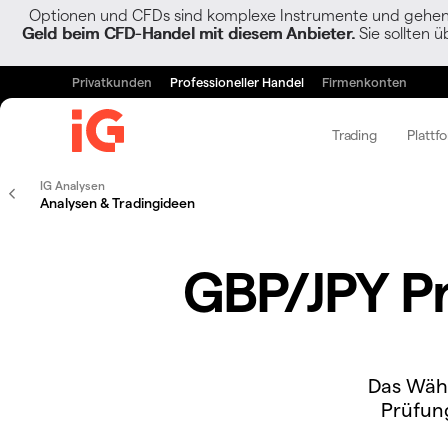
Optionen und CFDs sind komplexe Instrumente und gehen w
Geld beim CFD-Handel mit diesem Anbieter.
Sie sollten ü
Privatkunden
Professioneller Handel
Firmenkonten
Trading
Plattf
IG Analysen
Analysen & Tradingideen
GBP/JPY Pr
Das Währ
Prüfung