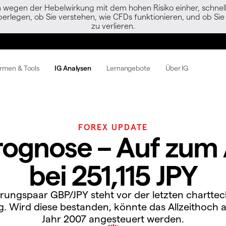
egen der Hebelwirkung mit dem hohen Risiko einher, schnell 
berlegen, ob Sie verstehen, wie CFDs funktionieren, und ob Sie 
zu verlieren.
ormen & Tools
IG Analysen
Lernangebote
Über IG
FOREX UPDATE
ognose – Auf zum 
bei 251,115 JPY
ungspaar GBP/JPY steht vor der letzten chartte
. Wird diese bestanden, könnte das Allzeithoch
Jahr 2007 angesteuert werden.