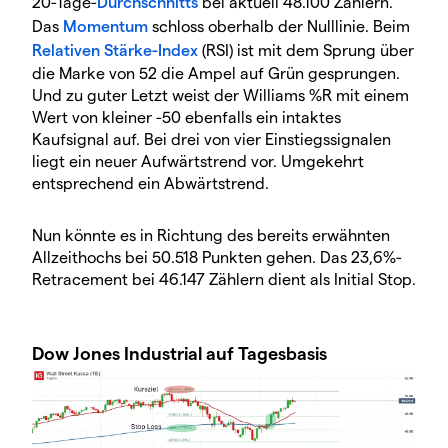
20-Tage-
Durchschnitts
bei aktuell 48.100 Zählern.
Das
Momentum
schloss oberhalb der Nulllinie. Beim
Relativen Stärke-Index
(RSI) ist mit dem Sprung über
die Marke von 52 die Ampel auf Grün gesprungen.
Und zu guter Letzt weist der Williams %R mit einem
Wert von kleiner -50 ebenfalls ein intaktes
Kaufsignal auf. Bei drei von vier Einstiegssignalen
liegt ein neuer Aufwärtstrend vor. Umgekehrt
entsprechend ein Abwärtstrend.
Nun könnte es in Richtung des bereits erwähnten
Allzeithochs bei 50.518 Punkten gehen. Das 23,6%-
Retracement bei 46.147 Zählern dient als Initial Stop.
Dow Jones Industrial auf Tagesbasis