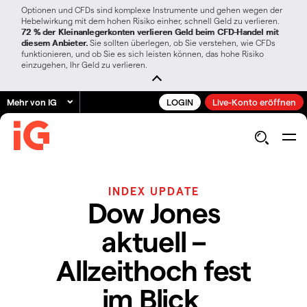
Optionen und CFDs sind komplexe Instrumente und gehen wegen der
Hebelwirkung mit dem hohen Risiko einher, schnell Geld zu verlieren.
72 % der Kleinanlegerkonten verlieren Geld beim CFD-Handel mit
diesem Anbieter.
Sie sollten überlegen, ob Sie verstehen, wie CFDs
funktionieren, und ob Sie es sich leisten können, das hohe Risiko
einzugehen, Ihr Geld zu verlieren.
Mehr von IG
LOGIN
Live-Konto eröffnen
INDEX UPDATE
Dow Jones
aktuell –
Allzeithoch fest
im Blick