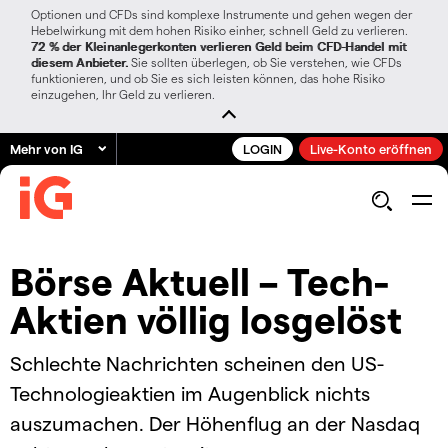
Optionen und CFDs sind komplexe Instrumente und gehen wegen der
Hebelwirkung mit dem hohen Risiko einher, schnell Geld zu verlieren.
72 % der Kleinanlegerkonten verlieren Geld beim CFD-Handel mit
diesem Anbieter.
Sie sollten überlegen, ob Sie verstehen, wie CFDs
funktionieren, und ob Sie es sich leisten können, das hohe Risiko
einzugehen, Ihr Geld zu verlieren.
Mehr von IG
LOGIN
Live-Konto eröffnen
Börse Aktuell – Tech-
Aktien völlig losgelöst
Schlechte Nachrichten scheinen den US-
Technologieaktien im Augenblick nichts
auszumachen. Der Höhenflug an der Nasdaq