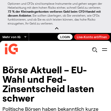
Optionen und CFDs sind komplexe Instrumente und gehen wegen der
Hebelwirkung mit dem hohen Risiko einher, schnell Geld zu verlieren.
72 % der Kleinanlegerkonten verlieren Geld beim CFD-Handel mit
diesem Anbieter.
Sie sollten überlegen, ob Sie verstehen, wie CFDs
funktionieren, und ob Sie es sich leisten können, das hohe Risiko
einzugehen, Ihr Geld zu verlieren.
Mehr von IG
LOGIN
Live-Konto eröffnen
Börse Aktuell – EU-
Wahl und Fed-
Zinsentscheid lasten
schwer
Politische Börsen haben bekanntlich kurze