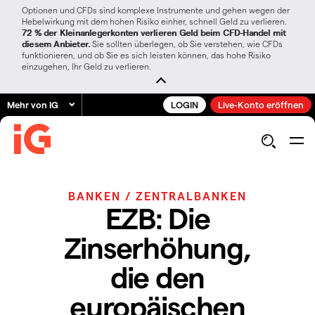
Optionen und CFDs sind komplexe Instrumente und gehen wegen der
Hebelwirkung mit dem hohen Risiko einher, schnell Geld zu verlieren.
72 % der Kleinanlegerkonten verlieren Geld beim CFD-Handel mit
diesem Anbieter.
Sie sollten überlegen, ob Sie verstehen, wie CFDs
funktionieren, und ob Sie es sich leisten können, das hohe Risiko
einzugehen, Ihr Geld zu verlieren.
Mehr von IG
LOGIN
Live-Konto eröffnen
BANKEN / ZENTRALBANKEN
EZB: Die
Zinserhöhung,
die den
europäischen