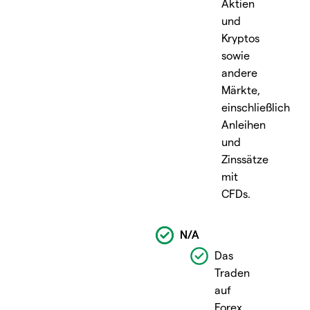
Aktien
und
Kryptos
sowie
andere
Märkte,
einschließlich
Anleihen
und
Zinssätze
mit
CFDs.
N/A
N/A
N/A
Das
Traden
auf
Forex,