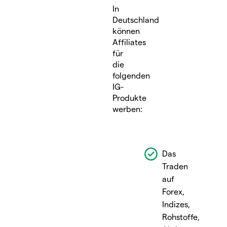
In
Deutschland
können
Affiliates
für
die
folgenden
IG-
Produkte
werben:
Das
Traden
auf
Forex,
Indizes,
Rohstoffe,