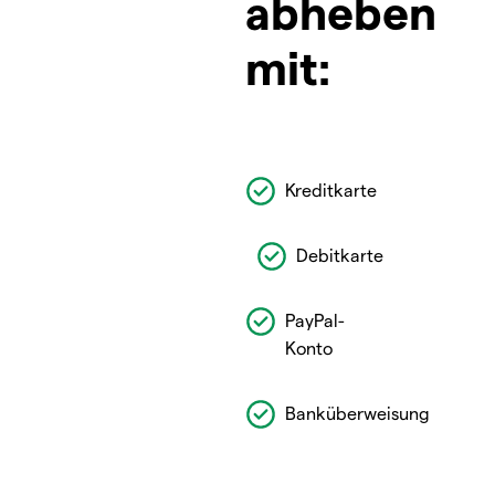
abheben
mit:
Kreditkarte
Debitkarte
PayPal-
Konto
Banküberweisung