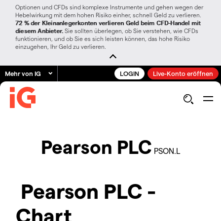
Optionen und CFDs sind komplexe Instrumente und gehen wegen der
Hebelwirkung mit dem hohen Risiko einher, schnell Geld zu verlieren.
72 % der Kleinanlegerkonten verlieren Geld beim CFD-Handel mit
diesem Anbieter.
Sie sollten überlegen, ob Sie verstehen, wie CFDs
funktionieren, und ob Sie es sich leisten können, das hohe Risiko
einzugehen, Ihr Geld zu verlieren.
Mehr von IG
LOGIN
Live-Konto eröffnen
Pearson PLC
PSON.L
Pearson PLC -
Chart