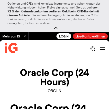
Optionen und CFDs sind komplexe Instrumente und gehen wegen der
Hebelwirkung mit dem hohen Risiko einher, schnell Geld zu verlieren.
72 % der Kleinanlegerkonten verlieren Geld beim CFD-Handel mit
diesem Anbieter.
Sie sollten überlegen, ob Sie verstehen, wie CFDs
funktionieren, und ob Sie es sich leisten können, das hohe Risiko
einzugehen, Ihr Geld zu verlieren.
Mehr von IG
LOGIN
Live-Konto eröffnen
Oracle Corp (24
Hours)
ORCL.N
Oracle Corp (24