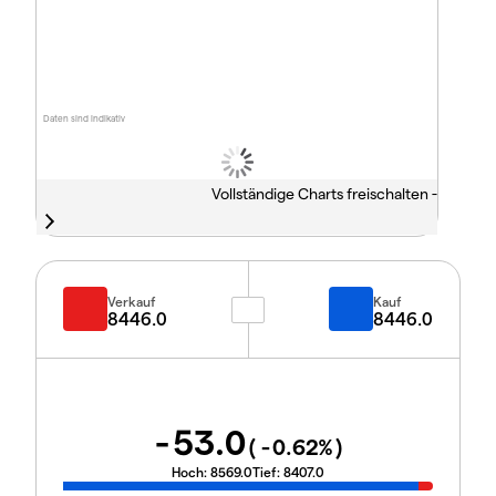
Daten sind indikativ
Vollständige Charts freischalten -
Verkauf
Kauf
8446.0
8446.0
-53.0
(
-0.62
%)
Hoch:
8569.0
Tief:
8407.0