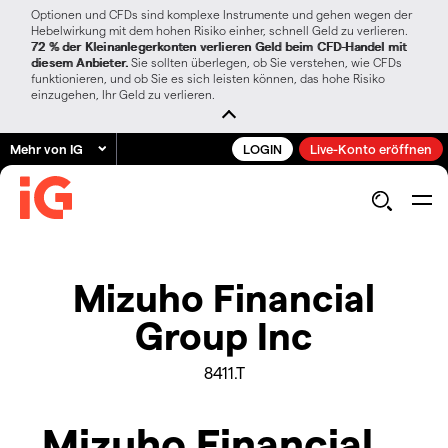
Optionen und CFDs sind komplexe Instrumente und gehen wegen der
Hebelwirkung mit dem hohen Risiko einher, schnell Geld zu verlieren.
72 % der Kleinanlegerkonten verlieren Geld beim CFD-Handel mit
diesem Anbieter.
Sie sollten überlegen, ob Sie verstehen, wie CFDs
funktionieren, und ob Sie es sich leisten können, das hohe Risiko
einzugehen, Ihr Geld zu verlieren.
Mehr von IG
LOGIN
Live-Konto eröffnen
Mizuho Financial
Group Inc
8411.T
Mizuho Financial