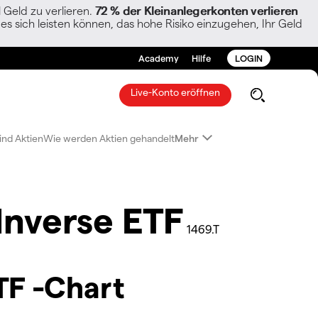
Geld zu verlieren.
72 % der Kleinanlegerkonten verlieren
es sich leisten können, das hohe Risiko einzugehen, Ihr Geld
Academy
Hilfe
LOGIN
Live-Konto eröffnen
ind Aktien
Wie werden Aktien gehandelt
Mehr
Inverse ETF
1469.T
TF -Chart