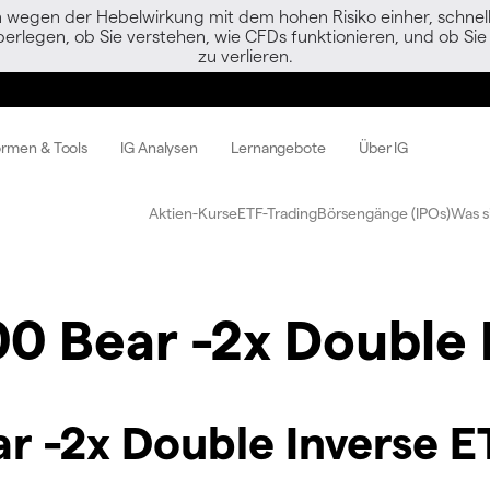
egen der Hebelwirkung mit dem hohen Risiko einher, schnell 
berlegen, ob Sie verstehen, wie CFDs funktionieren, und ob Sie 
zu verlieren.
ormen & Tools
IG Analysen
Lernangebote
Über IG
Aktien-Kurse
ETF-Trading
Börsengänge (IPOs)
Was s
00 Bear -2x Double 
r -2x Double Inverse E