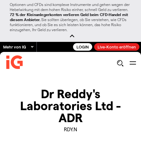
Optionen und CFDs sind komplexe Instrumente und gehen wegen der
Hebelwirkung mit dem hohen Risiko einher, schnell Geld zu verlieren.
72 % der Kleinanlegerkonten verlieren Geld beim CFD-Handel mit
diesem Anbieter.
Sie sollten überlegen, ob Sie verstehen, wie CFDs
funktionieren, und ob Sie es sich leisten können, das hohe Risiko
einzugehen, Ihr Geld zu verlieren.
Mehr von IG
LOGIN
Live-Konto eröffnen
Dr Reddy's
Laboratories Ltd -
ADR
RDY.N