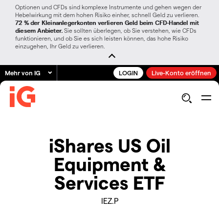
Optionen und CFDs sind komplexe Instrumente und gehen wegen der
Hebelwirkung mit dem hohen Risiko einher, schnell Geld zu verlieren.
72 % der Kleinanlegerkonten verlieren Geld beim CFD-Handel mit
diesem Anbieter.
Sie sollten überlegen, ob Sie verstehen, wie CFDs
funktionieren, und ob Sie es sich leisten können, das hohe Risiko
einzugehen, Ihr Geld zu verlieren.
Mehr von IG
LOGIN
Live-Konto eröffnen
iShares US Oil
Equipment &
Services ETF
IEZ.P