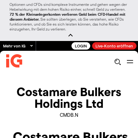
Optionen und CFDs sind komplexe Instrumente und gehen wegen der
Hebelwirkung mit dem hohen Risiko einher, schnell Geld zu verlieren.
72 % der Kleinanlegerkonten verlieren Geld beim CFD-Handel mit
diesem Anbieter.
Sie sollten überlegen, ob Sie verstehen, wie CFDs
funktionieren, und ob Sie es sich leisten können, das hohe Risiko
einzugehen, Ihr Geld zu verlieren.
Mehr von IG
LOGIN
Live-Konto eröffnen
Costamare Bulkers
Holdings Ltd
CMDB.N
Costamare Bulkers