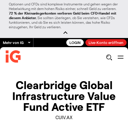
Optionen und CFDs sind komplexe Instrumente und gehen wegen der
Hebelwirkung mit dem hohen Risiko einher, schnell Geld zu verlieren.
72 % der Kleinanlegerkonten verlieren Geld beim CFD-Handel mit
diesem Anbieter.
Sie sollten überlegen, ob Sie verstehen, wie CFDs
funktionieren, und ob Sie es sich leisten können, das hohe Risiko
einzugehen, Ihr Geld zu verlieren.
Mehr von IG
LOGIN
Live-Konto eröffnen
Clearbridge Global
Infrastructure Value
Fund Active ETF
CUIV.AX