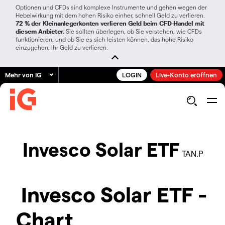
Optionen und CFDs sind komplexe Instrumente und gehen wegen der
Hebelwirkung mit dem hohen Risiko einher, schnell Geld zu verlieren.
72 % der Kleinanlegerkonten verlieren Geld beim CFD-Handel mit
diesem Anbieter.
Sie sollten überlegen, ob Sie verstehen, wie CFDs
funktionieren, und ob Sie es sich leisten können, das hohe Risiko
einzugehen, Ihr Geld zu verlieren.
Mehr von IG
LOGIN
Live-Konto eröffnen
Invesco Solar ETF
TAN.P
Invesco Solar ETF -
Chart