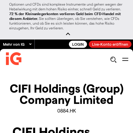
Optionen und CFDs sind komplexe Instrumente und gehen wegen der
Hebelwirkung mit dem hohen Risiko einher, schnell Geld zu verlieren.
72 % der Kleinanlegerkonten verlieren Geld beim CFD-Handel mit
diesem Anbieter.
Sie sollten überlegen, ob Sie verstehen, wie CFDs
funktionieren, und ob Sie es sich leisten können, das hohe Risiko
einzugehen, Ihr Geld zu verlieren.
Mehr von IG
LOGIN
Live-Konto eröffnen
CIFI Holdings (Group)
Company Limited
0884.HK
CIFI Holdings