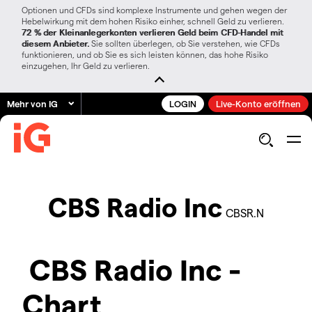
Optionen und CFDs sind komplexe Instrumente und gehen wegen der
Hebelwirkung mit dem hohen Risiko einher, schnell Geld zu verlieren.
72 % der Kleinanlegerkonten verlieren Geld beim CFD-Handel mit
diesem Anbieter.
Sie sollten überlegen, ob Sie verstehen, wie CFDs
funktionieren, und ob Sie es sich leisten können, das hohe Risiko
einzugehen, Ihr Geld zu verlieren.
Mehr von IG
LOGIN
Live-Konto eröffnen
CBS Radio Inc
CBSR.N
CBS Radio Inc -
Chart