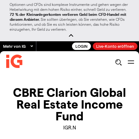
Optionen und CFDs sind komplexe Instrumente und gehen wegen der
Hebelwirkung mit dem hohen Risiko einher, schnell Geld zu verlieren.
72 % der Kleinanlegerkonten verlieren Geld beim CFD-Handel mit
diesem Anbieter.
Sie sollten überlegen, ob Sie verstehen, wie CFDs
funktionieren, und ob Sie es sich leisten können, das hohe Risiko
einzugehen, Ihr Geld zu verlieren.
Mehr von IG
LOGIN
Live-Konto eröffnen
CBRE Clarion Global
Real Estate Income
Fund
IGR.N