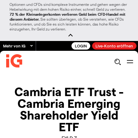
Optionen und CFDs sind komplexe Instrumente und gehen wegen der
Hebelwirkung mit dem hohen Risiko einher, schnell Geld zu verlieren.
72 % der Kleinanlegerkonten verlieren Geld beim CFD-Handel mit
diesem Anbieter.
Sie sollten überlegen, ob Sie verstehen, wie CFDs
funktionieren, und ob Sie es sich leisten können, das hohe Risiko
einzugehen, Ihr Geld zu verlieren.
Mehr von IG
LOGIN
Live-Konto eröffnen
Cambria ETF Trust -
Cambria Emerging
Shareholder Yield
ETF