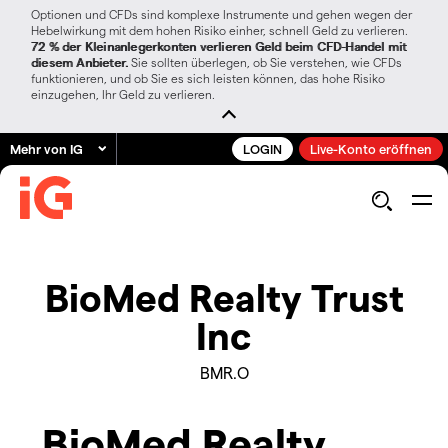
Optionen und CFDs sind komplexe Instrumente und gehen wegen der
Hebelwirkung mit dem hohen Risiko einher, schnell Geld zu verlieren.
72 % der Kleinanlegerkonten verlieren Geld beim CFD-Handel mit
diesem Anbieter.
Sie sollten überlegen, ob Sie verstehen, wie CFDs
funktionieren, und ob Sie es sich leisten können, das hohe Risiko
einzugehen, Ihr Geld zu verlieren.
Mehr von IG
LOGIN
Live-Konto eröffnen
BioMed Realty Trust
Inc
BMR.O
BioMed Realty