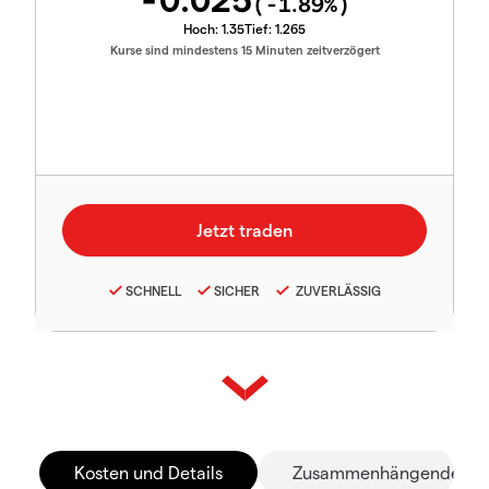
(
-1.89
%)
Hoch:
1.35
Tief:
1.265
Kurse sind mindestens 15 Minuten zeitverzögert
SCHNELL
SICHER
ZUVERLÄSSIG
Kosten und Details
Zusammenhängende Mä