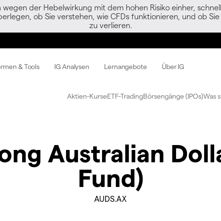
egen der Hebelwirkung mit dem hohen Risiko einher, schnell 
berlegen, ob Sie verstehen, wie CFDs funktionieren, und ob Sie 
zu verlieren.
ormen & Tools
IG Analysen
Lernangebote
Über IG
Aktien-Kurse
ETF-Trading
Börsengänge (IPOs)
Was s
ong Australian Dol
Fund)
AUDS.AX