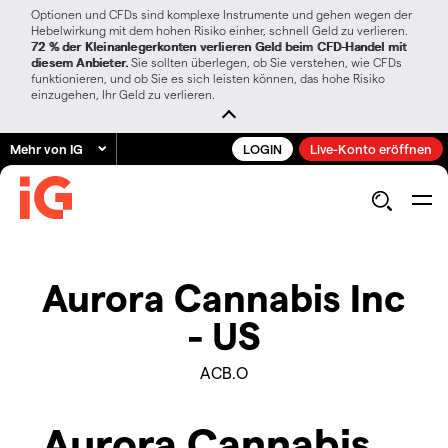
Optionen und CFDs sind komplexe Instrumente und gehen wegen der
Hebelwirkung mit dem hohen Risiko einher, schnell Geld zu verlieren.
72 % der Kleinanlegerkonten verlieren Geld beim CFD-Handel mit
diesem Anbieter.
Sie sollten überlegen, ob Sie verstehen, wie CFDs
funktionieren, und ob Sie es sich leisten können, das hohe Risiko
einzugehen, Ihr Geld zu verlieren.
Mehr von IG
LOGIN
Live-Konto eröffnen
Aurora Cannabis Inc
- US
ACB.O
Aurora Cannabis