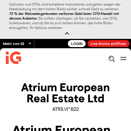
Optionen und CFDs sind komplexe Instrumente und gehen wegen der
Hebelwirkung mit dem hohen Risiko einher, schnell Geld zu verlieren.
72 % der Kleinanlegerkonten verlieren Geld beim CFD-Handel mit
diesem Anbieter.
Sie sollten überlegen, ob Sie verstehen, wie CFDs
funktionieren, und ob Sie es sich leisten können, das hohe Risiko
einzugehen, Ihr Geld zu verlieren.
Mehr von IG
LOGIN
Live-Konto eröffnen
Atrium European
Real Estate Ltd
ATRS.VI^B22
Atrium European