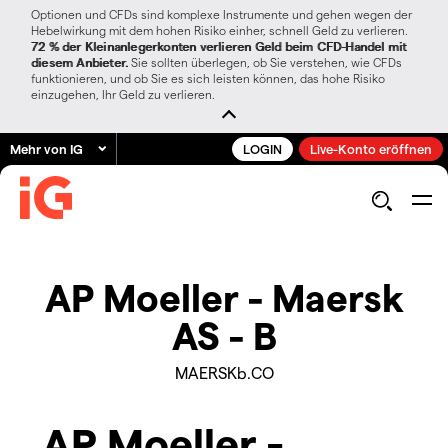
Optionen und CFDs sind komplexe Instrumente und gehen wegen der
Hebelwirkung mit dem hohen Risiko einher, schnell Geld zu verlieren.
72 % der Kleinanlegerkonten verlieren Geld beim CFD-Handel mit
diesem Anbieter.
Sie sollten überlegen, ob Sie verstehen, wie CFDs
funktionieren, und ob Sie es sich leisten können, das hohe Risiko
einzugehen, Ihr Geld zu verlieren.
Mehr von IG
LOGIN
Live-Konto eröffnen
AP Moeller - Maersk
AS - B
MAERSKb.CO
AP Moeller -