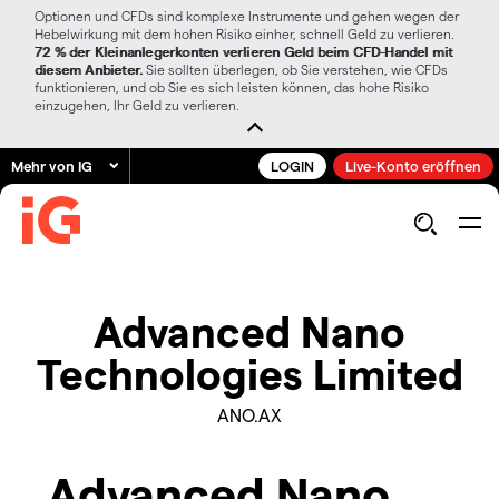
Optionen und CFDs sind komplexe Instrumente und gehen wegen der
Hebelwirkung mit dem hohen Risiko einher, schnell Geld zu verlieren.
72 % der Kleinanlegerkonten verlieren Geld beim CFD-Handel mit
diesem Anbieter.
Sie sollten überlegen, ob Sie verstehen, wie CFDs
funktionieren, und ob Sie es sich leisten können, das hohe Risiko
einzugehen, Ihr Geld zu verlieren.
Mehr von IG
LOGIN
Live-Konto eröffnen
Advanced Nano
Technologies Limited
ANO.AX
Advanced Nano