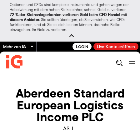
Optionen und CFDs sind komplexe Instrumente und gehen wegen der
Hebelwirkung mit dem hohen Risiko einher, schnell Geld zu verlieren.
72 % der Kleinanlegerkonten verlieren Geld beim CFD-Handel mit
diesem Anbieter.
Sie sollten überlegen, ob Sie verstehen, wie CFDs
funktionieren, und ob Sie es sich leisten können, das hohe Risiko
einzugehen, Ihr Geld zu verlieren.
Mehr von IG
LOGIN
Live-Konto eröffnen
Aberdeen Standard
European Logistics
Income PLC
ASLI.L