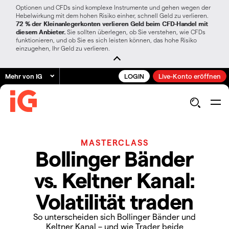
Optionen und CFDs sind komplexe Instrumente und gehen wegen der
Hebelwirkung mit dem hohen Risiko einher, schnell Geld zu verlieren.
72 % der Kleinanlegerkonten verlieren Geld beim CFD-Handel mit
diesem Anbieter.
Sie sollten überlegen, ob Sie verstehen, wie CFDs
funktionieren, und ob Sie es sich leisten können, das hohe Risiko
einzugehen, Ihr Geld zu verlieren.
Mehr von IG
LOGIN
Live-Konto eröffnen
MASTERCLASS
Bollinger Bänder
vs. Keltner Kanal:
Volatilität traden
So unterscheiden sich Bollinger Bänder und
Keltner Kanal – und wie Trader beide