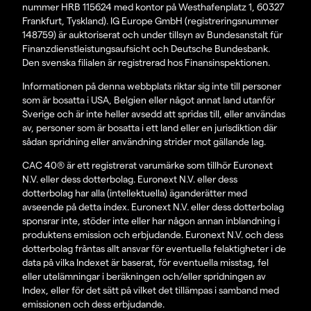
nummer HRB 115624 med kontor på Westhafenplatz 1, 60327
Frankfurt, Tyskland). IG Europe GmbH (registreringsnummer
148759) är auktoriserat och under tillsyn av Bundesanstalt für
Finanzdienstleistungsaufsicht och Deutsche Bundesbank.
Den svenska filialen är registrerad hos Finansinspektionen.
Informationen på denna webbplats riktar sig inte till personer
som är bosatta i USA, Belgien eller något annat land utanför
Sverige och är inte heller avsedd att spridas till, eller användas
av, personer som är bosatta i ett land eller en jurisdiktion där
sådan spridning eller användning strider mot gällande lag.
CAC 40® är ett registrerat varumärke som tillhör Euronext
N.V. eller dess dotterbolag. Euronext N.V. eller dess
dotterbolag har alla (intellektuella) äganderätter med
avseende på detta index. Euronext N.V. eller dess dotterbolag
sponsrar inte, stöder inte eller har någon annan inblandning i
produktens emission och erbjudande. Euronext N.V. och dess
dotterbolag fråntas allt ansvar för eventuella felaktigheter i de
data på vilka Indexet är baserat, för eventuella misstag, fel
eller utelämningar i beräkningen och/eller spridningen av
Index, eller för det sätt på vilket det tillämpas i samband med
emissionen och dess erbjudande.