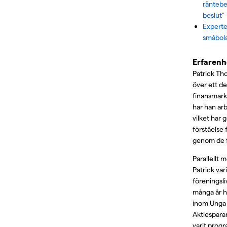
räntebe
beslut”
Experte
småbol
Erfarenh
Patrick Th
över ett d
finansmark
har han ar
vilket har
förståelse f
genom de f
Parallellt m
Patrick var
föreningsli
många år h
inom Unga 
Aktiespara
varit prog