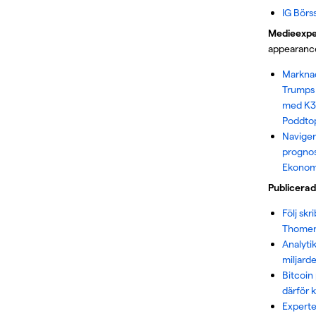
IG Börs
Medieexpe
appearanc
Markna
Trumps 
med K33 
Poddto
Naviger
prognos
Ekonomi
Publicerad
Följ skr
Thomen
Analyti
miljarde
Bitcoin
därför k
Experte