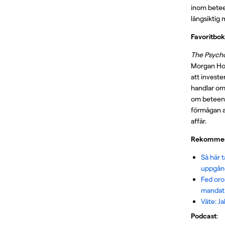
inom bete
långsiktig
Favoritbok
The Psych
Morgan Ho
att investe
handlar om
om beteen
förmågan at
affär.
Rekommend
Så här t
uppgång
Fed orol
mandat
Väte: Ja
Podcast
: