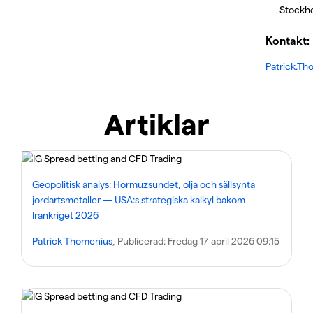
Stockh
Kontakt:
Patrick.T
Artiklar
Geopolitisk analys: Hormuzsundet, olja och sällsynta
jordartsmetaller — USA:s strategiska kalkyl bakom
Irankriget 2026
Patrick Thomenius
, Publicerad:
Fredag 17 april 2026 09:15