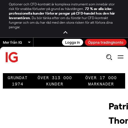
Optioner och CFD-kontrakt är komplexa instrument som innebär stor
risk för snabba förluster på grund av hävstången.
72 % av alla icke-
professionella kunder förlorar pengar på CFD-handel hos den här
leverantören.
Du bör tänka efter om du förstår hur CFD-kontrakt
fungerar och om du har råd med den stora risken för att förlora dina
pengar.
Mer från IG
Logga in
Öppna tradingkonto
GRUNDAT
ÖVER 313 000
ÖVER 17 000
1974
KUNDER
MARKNADER
Patr
Tho