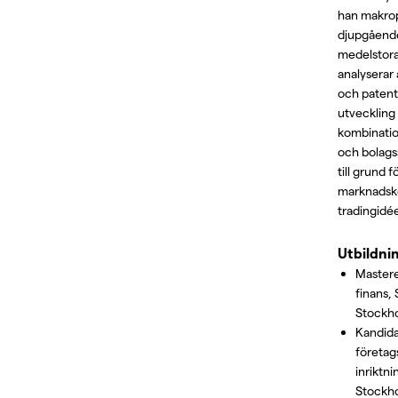
han makrop
djupgående
medelstora
analyserar 
och patentr
utveckling
kombinatio
och bolags
till grund 
marknadsk
tradingidée
Utbildni
Master
finans,
Stockh
Kandid
företa
inriktni
Stockho