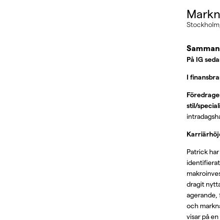
Markn
Stockholm,
Sammanf
På IG sed
I finansbr
Föredragen
stil/specia
intradagsh
Karriärhö
Patrick ha
identifier
makroinves
dragit nytt
agerande, f
och markna
visar på en