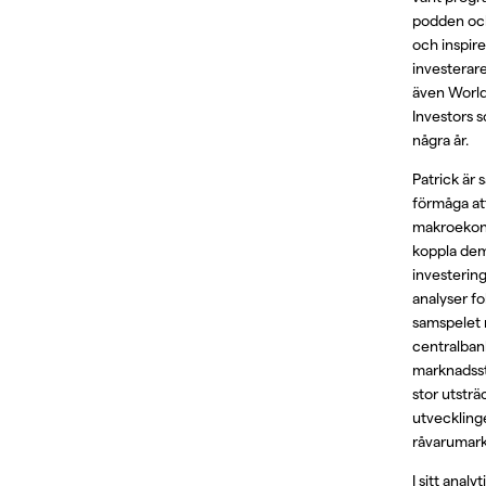
podden och 
och inspir
investerar
även World
Investors 
några år.
Patrick är s
förmåga at
makroekon
koppla dem 
investerin
analyser fo
samspelet m
centralban
marknadsst
stor utsträ
utveckling
råvarumark
I sitt anal