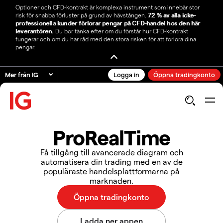
Optioner och CFD-kontrakt är komplexa instrument som innebär stor
risk för snabba förluster på grund av hävstången.
72 % av alla icke-
professionella kunder förlorar pengar på CFD-handel hos den här
leverantören.
Du bör tänka efter om du förstår hur CFD-kontrakt
fungerar och om du har råd med den stora risken för att förlora dina
pengar.
Mer från IG
Logga in
Öppna tradingkonto
ProRealTime
Få tillgång till avancerade diagram och
automatisera din trading med en av de
populäraste handelsplattformarna på
marknaden.