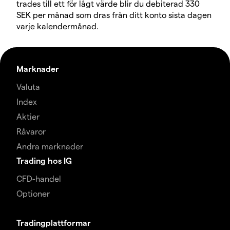
trades till ett för lågt värde blir du debiterad 330
SEK per månad som dras från ditt konto sista dagen
varje kalendermånad.
Marknader
Valuta
Index
Aktier
Råvaror
Andra marknader
Trading hos IG
CFD-handel
Optioner
Tradingplattformar