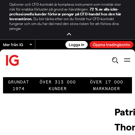
Optioner och CFD-kontrakt är komplexa instrument som innebär stor
risk för snabba förluster på grund av hävstången.
72 % av alla icke-
professionella kunder förlorar pengar på CFD-handel hos den här
leverantören.
Du bör tänka efter om du förstår hur CFD-kontrakt
fungerar och om du har råd med den stora risken för att förlora dina
pengar.
Mer från IG
Logga in
Öppna tradingkonto
GRUNDAT
ÖVER 313 000
ÖVER 17 000
1974
KUNDER
MARKNADER
Patr
Tho