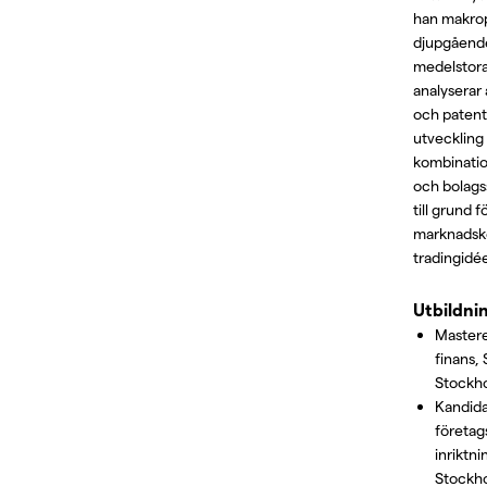
han makrop
djupgående
medelstora
analyserar 
och patentr
utveckling
kombinatio
och bolags
till grund 
marknadsk
tradingidée
Utbildni
Master
finans,
Stockh
Kandid
företa
inriktni
Stockho