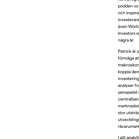
podden och 
och inspir
investerar
även World
Investors 
några år.
Patrick är s
förmåga at
makroekon
koppla dem 
investerin
analyser fo
samspelet m
centralban
marknadsst
stor utsträ
utveckling
råvarumark
I sitt anal