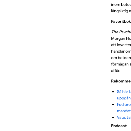
inom bete
långsiktig
Favoritbok
The Psych
Morgan Ho
att investe
handlar om
om beteen
förmågan at
affär.
Rekommend
Så här t
uppgång
Fed orol
mandat
Väte: Ja
Podcast
: