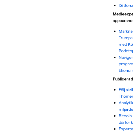
IG Börs
Medieexpe
appearanc
Markna
Trumps 
med K33 
Poddto
Naviger
prognos
Ekonomi
Publicerad
Följ skr
Thomen
Analyti
miljarde
Bitcoin
därför k
Experte