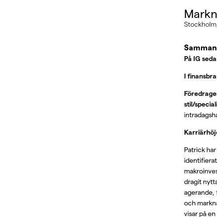
Markn
Stockholm,
Sammanf
På IG sed
I finansbr
Föredragen
stil/specia
intradagsh
Karriärhö
Patrick ha
identifier
makroinves
dragit nytt
agerande, f
och markna
visar på en