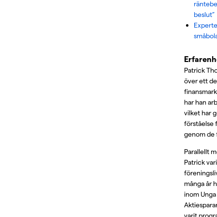
räntebe
beslut”
Experte
småbol
Erfarenh
Patrick Th
över ett d
finansmark
har han ar
vilket har
förståelse f
genom de f
Parallellt m
Patrick var
föreningsli
många år h
inom Unga 
Aktiespara
varit prog