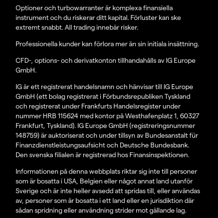
Optioner och turbowarranter är komplexa finansiella
instrument och du riskerar ditt kapital. Förluster kan ske
extremt snabbt. All trading innebär risker.
Professionella kunder kan förlora mer än sin initiala insättning.
CFD-, options- och derivatkonton tillhandahålls av IG Europe
GmbH.
IG är ett registrerat handelsnamn och hänvisar till IG Europe
GmbH (ett bolag registrerat i Förbundsrepubliken Tyskland
och registrerat under Frankfurts Handelsregister under
nummer HRB 115624 med kontor på Westhafenplatz 1, 60327
Frankfurt, Tyskland). IG Europe GmbH (registreringsnummer
148759) är auktoriserat och under tillsyn av Bundesanstalt für
Finanzdienstleistungsaufsicht och Deutsche Bundesbank.
Den svenska filialen är registrerad hos Finansinspektionen.
Informationen på denna webbplats riktar sig inte till personer
som är bosatta i USA, Belgien eller något annat land utanför
Sverige och är inte heller avsedd att spridas till, eller användas
av, personer som är bosatta i ett land eller en jurisdiktion där
sådan spridning eller användning strider mot gällande lag.