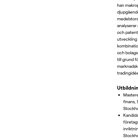
han makrop
djupgående
medelstora
analyserar 
och patentr
utveckling
kombinatio
och bolags
till grund 
marknadsk
tradingidée
Utbildni
Master
finans,
Stockh
Kandid
företa
inriktni
Stockho