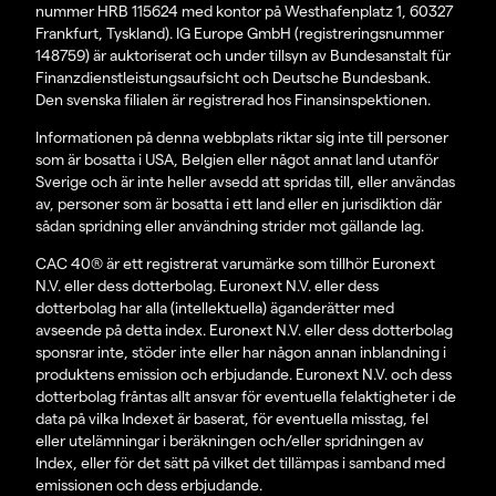
nummer HRB 115624 med kontor på Westhafenplatz 1, 60327
Frankfurt, Tyskland). IG Europe GmbH (registreringsnummer
148759) är auktoriserat och under tillsyn av Bundesanstalt für
Finanzdienstleistungsaufsicht och Deutsche Bundesbank.
Den svenska filialen är registrerad hos Finansinspektionen.
Informationen på denna webbplats riktar sig inte till personer
som är bosatta i USA, Belgien eller något annat land utanför
Sverige och är inte heller avsedd att spridas till, eller användas
av, personer som är bosatta i ett land eller en jurisdiktion där
sådan spridning eller användning strider mot gällande lag.
CAC 40® är ett registrerat varumärke som tillhör Euronext
N.V. eller dess dotterbolag. Euronext N.V. eller dess
dotterbolag har alla (intellektuella) äganderätter med
avseende på detta index. Euronext N.V. eller dess dotterbolag
sponsrar inte, stöder inte eller har någon annan inblandning i
produktens emission och erbjudande. Euronext N.V. och dess
dotterbolag fråntas allt ansvar för eventuella felaktigheter i de
data på vilka Indexet är baserat, för eventuella misstag, fel
eller utelämningar i beräkningen och/eller spridningen av
Index, eller för det sätt på vilket det tillämpas i samband med
emissionen och dess erbjudande.