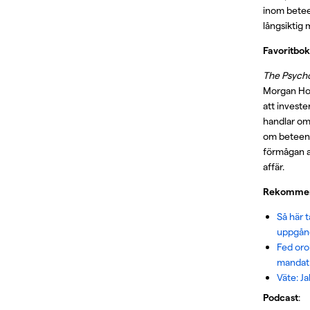
inom bete
långsiktig
Favoritbok
The Psych
Morgan Ho
att investe
handlar om
om beteen
förmågan at
affär.
Rekommend
Så här t
uppgång
Fed orol
mandat
Väte: Ja
Podcast
: