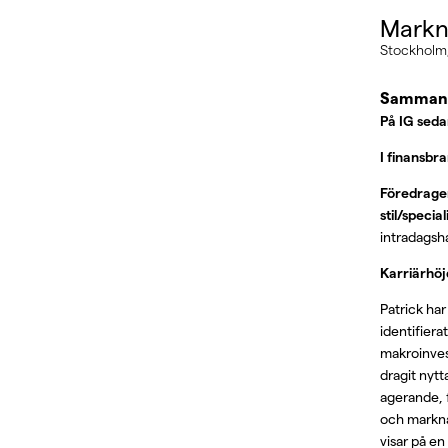
Markn
Stockholm,
Sammanf
På IG sed
I finansbr
Föredragen
stil/specia
intradagsh
Karriärhö
Patrick ha
identifier
makroinves
dragit nytt
agerande, f
och markna
visar på en