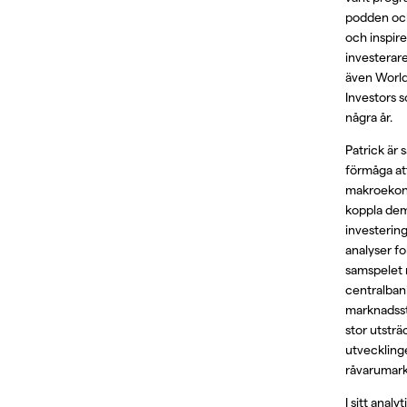
podden och 
och inspir
investerar
även World
Investors 
några år.
Patrick är s
förmåga at
makroekon
koppla dem 
investerin
analyser fo
samspelet m
centralban
marknadsst
stor utsträ
utveckling
råvarumark
I sitt anal