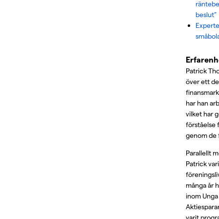
räntebe
beslut”
Experte
småbol
Erfarenh
Patrick Th
över ett d
finansmark
har han ar
vilket har
förståelse f
genom de f
Parallellt m
Patrick var
föreningsli
många år h
inom Unga 
Aktiespara
varit prog