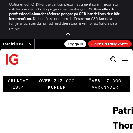
Optioner och CFD-kontrakt är komplexa instrument som innebär stor
risk för snabba förluster på grund av hävstången.
72 % av alla icke-
professionella kunder förlorar pengar på CFD-handel hos den här
leverantören.
Du bör tänka efter om du förstår hur CFD-kontrakt
fungerar och om du har råd med den stora risken för att förlora dina
pengar.
Mer från IG
Logga in
Öppna tradingkonto
GRUNDAT
ÖVER 313 000
ÖVER 17 000
1974
KUNDER
MARKNADER
Patr
Tho