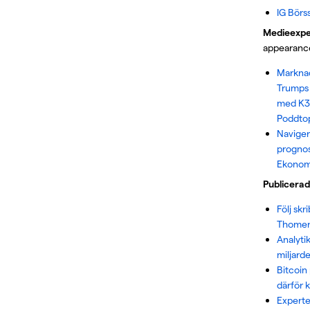
IG Börs
Medieexpe
appearanc
Markna
Trumps 
med K33 
Poddto
Naviger
prognos
Ekonomi
Publicerad
Följ skr
Thomen
Analyti
miljarde
Bitcoin
därför k
Experte