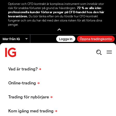
Optioner och CFD-kontrakt är komplexa instrument som innebär stor
risk för snabba förluster på grund av hävstången.
72 % av alla icke-
professionella kunder förlorar pengar på CFD-handel hos den här
leverantören.
Du bör tänka efter om du förstår hur CFD-kontrakt
fungerar och om du har råd med den stora risken för att förlora dina
pengar.
Mer från IG
Logga in
Öppna tradingkonto